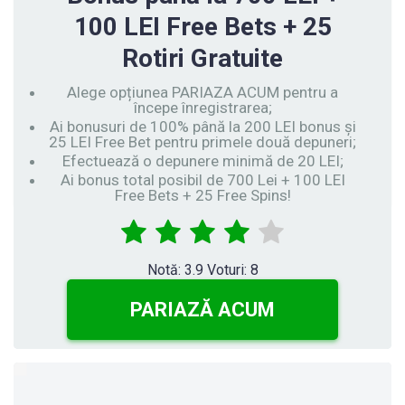
100 LEI Free Bets + 25
Rotiri Gratuite
Alege opțiunea PARIAZA ACUM pentru a
începe înregistrarea;
Ai bonusuri de 100% până la 200 LEI bonus și
25 LEI Free Bet pentru primele două depuneri;
Efectuează o depunere minimă de 20 LEI;
Ai bonus total posibil de 700 Lei + 100 LEI
Free Bets + 25 Free Spins!
Notă:
3.9
Voturi:
8
PARIAZĂ ACUM