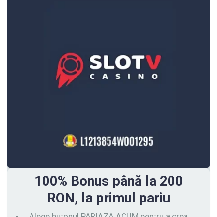
100% Bonus până la 200
RON, la primul pariu
Alege butonul PARIAZA ACUM pentru a crea