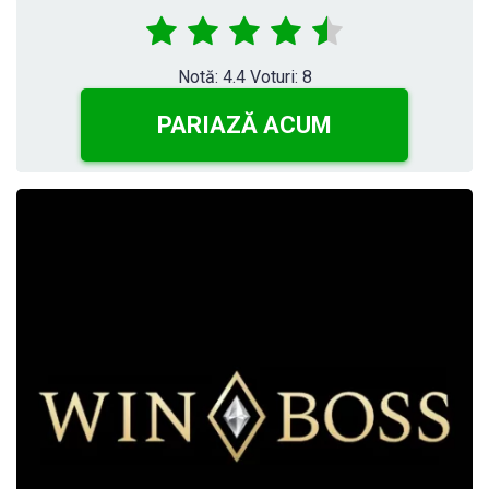
Notă:
4.4
Voturi:
8
PARIAZĂ ACUM