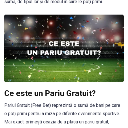
sumă, de tipul lor și de modul în care le poți primi.
Ce este un Pariu Gratuit?
Pariul Gratuit (Free Bet) reprezintă o sumă de bani pe care
o poți primi pentru a miza pe diferite evenimente sportive.
Mai exact, primești ocazia de a plasa un pariu gratuit,