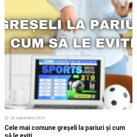
26 septembrie 2024
Cele mai comune greșeli la pariuri și cum
să le eviți