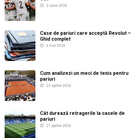
3 iunie 2026
Case de pariuri care acceptă Revolut –
Ghid complet
6 mai 2026
Cum analizezi un meci de tenis pentru
pariuri
23 aprilie 2026
Cât durează retragerile la casele de
pariuri
21 aprilie 2026