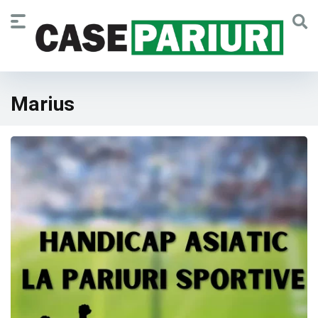
Marius