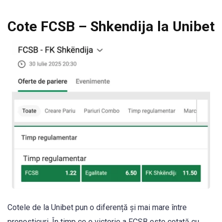
Cote FCSB – Shkendija la Unibet
Cotele de la Unibet pun o diferență și mai mare între
pronosticuri. În timp ce o victorie a FCSB este cotată cu