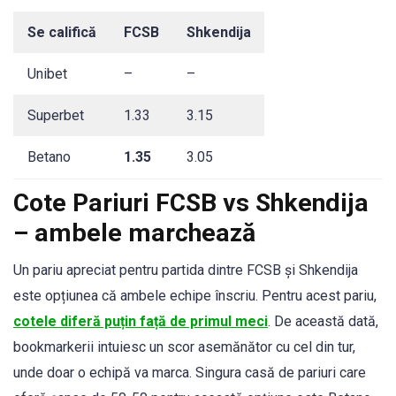
Se califică
FCSB
Shkendija
Unibet
–
–
Superbet
1.33
3.15
Betano
1.35
3.05
Cote Pariuri FCSB vs Shkendija
– ambele marchează
Un pariu apreciat pentru partida dintre FCSB și Shkendija
este opțiunea că ambele echipe înscriu. Pentru acest pariu,
cotele diferă puțin față de primul meci
. De această dată,
bookmarkerii intuiesc un scor asemănător cu cel din tur,
unde doar o echipă va marca. Singura casă de pariuri care