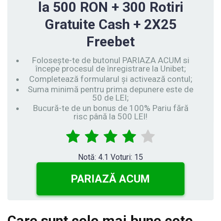
la 500 RON + 300 Rotiri
Gratuite Cash + 2X25
Freebet
Folosește-te de butonul PARIAZA ACUM si
începe procesul de înregistrare la Unibet;
Completează formularul și activează contul;
Suma minimă pentru prima depunere este de
50 de LEI;
Bucură-te de un bonus de 100% Pariu fără
risc până la 500 LEI!
Notă:
4.1
Voturi:
15
PARIAZĂ ACUM
Care sunt cele mai bune cote