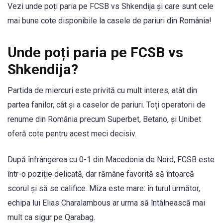
Vezi unde poți paria pe FCSB vs Shkendija și care sunt cele
mai bune cote disponibile la casele de pariuri din România!
Unde poți paria pe FCSB vs
Shkendija?
Partida de miercuri este privită cu mult interes, atât din
partea fanilor, cât și a caselor de pariuri. Toți operatorii de
renume din România precum Superbet, Betano, și Unibet
oferă cote pentru acest meci decisiv.
După înfrângerea cu 0-1 din Macedonia de Nord, FCSB este
într-o poziție delicată, dar rămâne favorită să întoarcă
scorul și să se califice. Miza este mare: în turul următor,
echipa lui Elias Charalambous ar urma să întâlnească mai
mult ca sigur pe Qarabag.