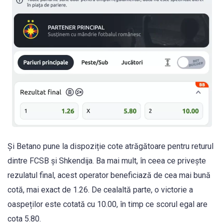
Și Betano pune la dispoziție cote atrăgătoare pentru returul
dintre FCSB și Shkendija. Ba mai mult, în ceea ce privește
rezulatul final, acest operator beneficiază de cea mai bună
cotă, mai exact de 1.26. De cealaltă parte, o victorie a
oaspeților este cotată cu 10.00, în timp ce scorul egal are
cota 5.80.