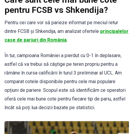
pentru FCSB vs Shkendija?
Pentru cei care vor să parieze informat pe meciul retur
dintre FCSB și Shkendija, am analizat ofertele
principalelor
case de pariuri din România
.
În tur, campioana României a pierdut cu 0-1 în deplasare,
astfel că va trebui să câștige pe teren propriu pentru a
rămâne în cursa calificării în turul 3 preliminar al UCL. Am
comparat cotele disponibile pentru cele mai populare
opțiuni de pariere. Scopul este să identificăm ce operatori
oferă cele mai bune cote pentru fiecare tip de pariu, astfel
încât să poți lua decizii bazate pe statistici.